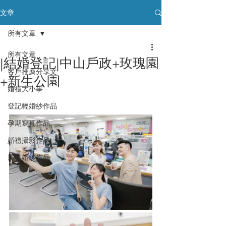
文章
所有文章
所有文章
|結婚登記|中山戶政+玫瑰園
客戶推薦分享文
+新生公園
婚禮大小事
登記輕婚紗作品
孕期寫真作品
婚禮攝影作品
風格婚紗作品