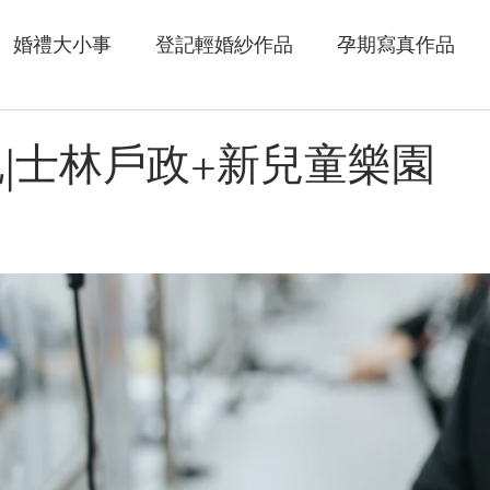
婚禮大小事
登記輕婚紗作品
孕期寫真作品
記|士林戶政+新兒童樂園