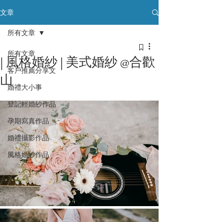
文章
所有文章
所有文章
| 風格婚紗 | 美式婚紗 @合歡
客戶推薦分享文
山
婚禮大小事
登記輕婚紗作品
孕期寫真作品
婚禮攝影作品
風格婚紗作品