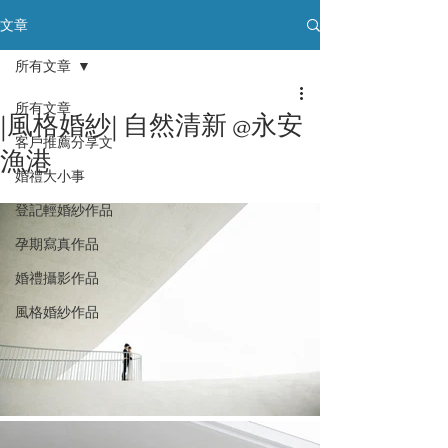
文章
所有文章
所有文章
|風格婚紗| 自然清新 @永安
客戶推薦分享文
漁港
婚禮大小事
登記輕婚紗作品
孕期寫真作品
婚禮攝影作品
風格婚紗作品