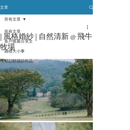
文章
所有文章
所有文章
| 風格婚紗 | 自然清新 @ 飛牛
客戶推薦分享文
牧場
婚禮大小事
登記輕婚紗作品
孕期寫真作品
婚禮攝影作品
風格婚紗作品