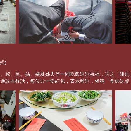
式)
伯、叔、舅、姑、姨及姊夫等一同吃飯道別祝福，謂之「餞別
，邊說吉祥話，每位分一份紅包，表示離別，俗稱「食姊妹桌