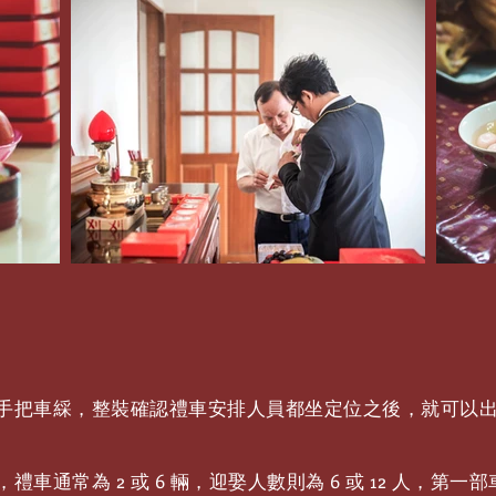
手把車綵，整裝確認禮車安排人員都坐定位之後，就可以
車通常為 2 或 6 輛，迎娶人數則為 6 或 12 人，第