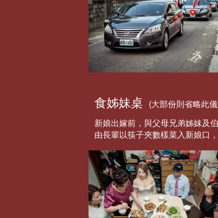
食姊妹桌
(大部份則省略此儀
新娘出嫁前，與父母兄弟姊妺及
由長輩以筷子夾數樣菜入新娘口