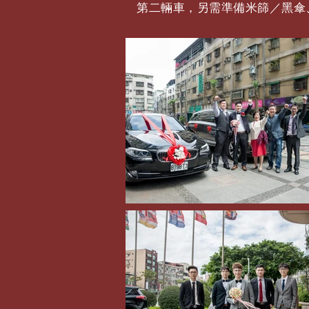
第二輛車，另需準備米篩／黑傘