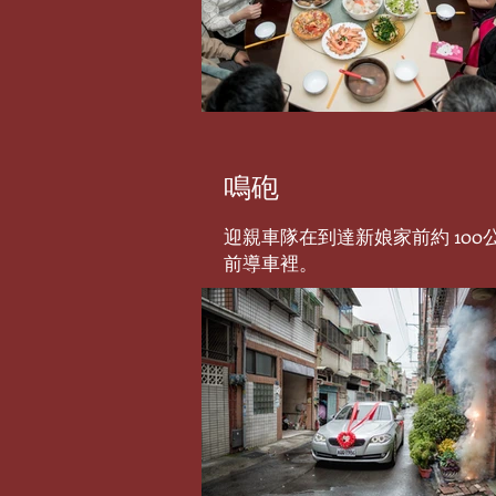
鳴砲
迎親車隊在到達新娘家前約 10
前導車裡。