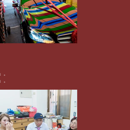
」。
」。