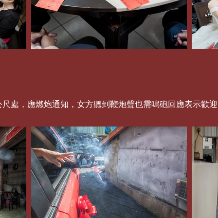
0公尺處，應燃炮通知，女方聽到鞭炮聲也需鳴砲回應表示歡