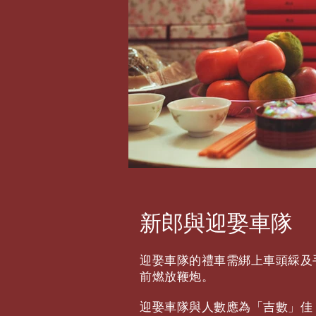
新郎與迎娶車隊
迎娶車隊的禮車需綁上車頭綵及
前燃放鞭炮。
迎娶車隊與人數應為「吉數」佳，禮