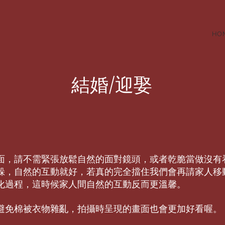
HO
結婚/迎娶
面，請不需緊張放鬆自然的面對鏡頭，或者乾脆當做沒有
閃躲，自然的互動就好，若真的完全擋住我們會再請家人移
化過程，這時候家人間自然的互動反而更溫馨。
避免棉被衣物雜亂，拍攝時呈現的畫面也會更加好看喔。