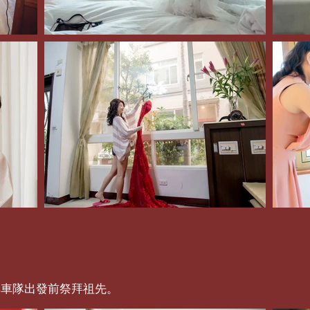
娶車隊出發前祭拜祖先。