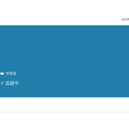
HO
管理員
0
追蹤中