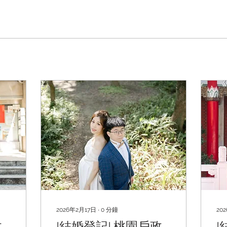
2026年2月17日
∙
0
分鐘
20
政
|結婚登記| 桃園戶政
|