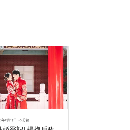
26年2月17日
∙
0
分鐘
結婚登記| 楊梅戶政