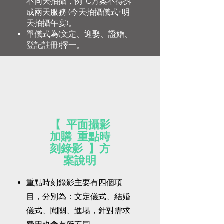
不同天拍攝，例: C方案不得拆
成兩天服務 (今天拍攝儀式+明
天拍攝午宴)。
​單儀式為(文定、迎娶、證婚、
登記註冊)擇一。
【 平面攝影
加購 重點時
刻錄影 】方
案說明
​重點時刻錄影主要有四個項
目，分別為：文定儀式、結婚
儀式、闖關、進場，針對需求