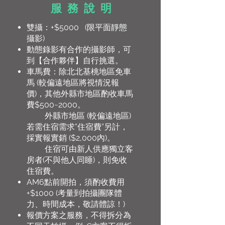
服 務 說 明
雙攝：+$5000 (限平面靜態
攝影)
​動態錄影有合作的攝影師，可
到
【合作夥伴】
自行挑選。
車馬費：除北北基桃地區免車
馬 (較偏遠地區將視情況報
價)，其他外縣市地區酌收車馬
費$500~2000。
外縣市地區 (較偏遠地區)
若需住宿需求”住宿費”另計，
採實報實銷 ($2,000內)。
住宿可由新人供應獨立客
房者(不與他人同睡)，則免收
住宿費。
AM6點前開拍，須酌收費用
+$1000 (考量到拍攝團隊體
力、時間成本，敬請體諒！)
報價方案之服務，不得拆分為