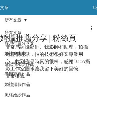
文章
所有文章
所有文章
婚攝推薦分享 | 粉絲頁
客戶推薦分享文
非常感謝攝影師、錄影師和助理，拍攝
婚禮大小事
過程很輕鬆，拍的技術很好又專業用
心，收到作品時真的很棒，感謝Daco攝
登記輕婚紗作品
影工作室團隊讓我留下美好的回憶
孕期寫真作品
非常推薦 
婚禮攝影作品
風格婚紗作品