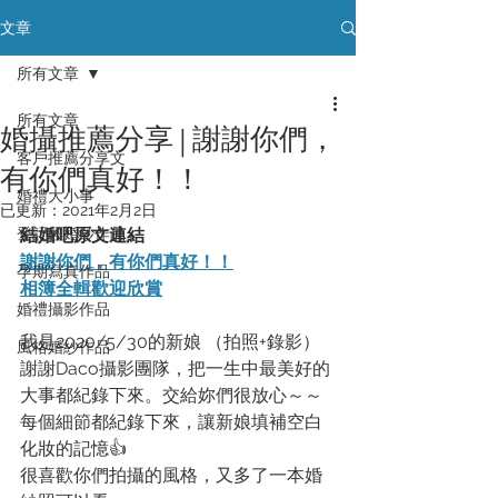
文章
所有文章
所有文章
婚攝推薦分享 | 謝謝你們，
客戶推薦分享文
有你們真好！！
婚禮大小事
已更新：
2021年2月2日
登記輕婚紗作品
結婚吧原文連結
謝謝你們，有你們真好！！
孕期寫真作品
相簿全輯歡迎欣賞
婚禮攝影作品
我是2020/5/30的新娘 （拍照+錄影）
風格婚紗作品
謝謝Daco攝影團隊，把一生中最美好的
大事都紀錄下來。交給妳們很放心～～
每個細節都紀錄下來，讓新娘填補空白
化妝的記憶👍
很喜歡你們拍攝的風格，又多了一本婚